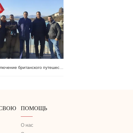
помогаем это решить)
Приключение британского путешественника во время 240-часовой транзитной остановки: Летний дворец с туристическим агентством Huatu
лючение британского
твенника во время 240-часовой
 СВОЮ
ПОМОЩЬ
ной остановки: Летний дворец с
О нас