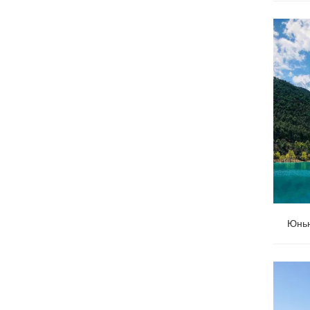
Чува
непредв
путешес
Юньн
путешес