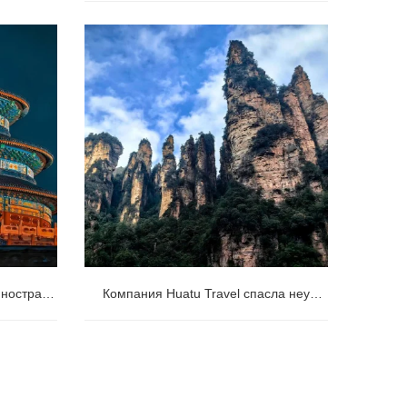
3-дневный маршрут по Пекину для
впервые посещающих (путеводитель
2026)
С чем часто сталкиваются иностранные туристы в Китае (и как мы помогаем это решить)
Компания Huatu Travel спасла неудачную поездку британской пары в Чжанцзяцзе – индивидуально разработанные пакеты услуг превратили проблемы в путешествии в незабываемые приключения.
Компания Huatu Travel спасла
(и как мы
неудачную поездку британской пары в