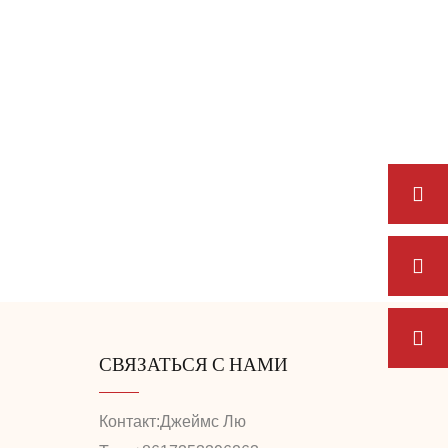
Чжанцзяцзе – индивидуально
разработанные пакеты услуг
превратили проблемы в путешествии в
незабываемые приключения.
СВЯЗАТЬСЯ С НАМИ
Контакт:
Джеймс Лю