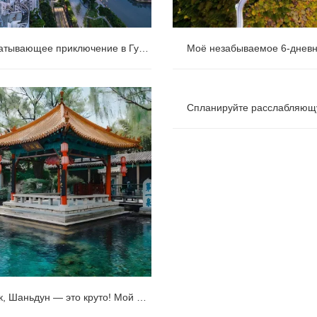
Захватывающее приключение в Гуанчжоу и на ярмарке Chimelong!
атывающее приключение в
Моё незабываемое 6-днев
у и на ярмарке Chimelong!
приключение в провинции Сыч
Спланируйте расслабляющ
панды, Цзючжайгоу и сказочна
дневную частную экскурсию в 
Хуанлуна.
Чувак, Шаньдун — это круто! Мой непредвзятый обзор западного путешественника.