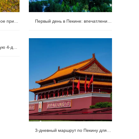
Моё незабываемое 6-дневное приключение в провинции Сычуань: панды, Цзючжайгоу и сказочная страна Хуанлуна.
Первый день в Пекине: впечатления от путешествия | Первые впечатления британской пары от поездки в Китай (2026)
ное
Первый день в Пекине: впечатления
Спланируйте расслабляющую 4-дневную частную экскурсию в Пекин.
уань:
от путешествия | Первые впечатления
ую 4-
я страна
британской пары от поездки в Китай
Пекин.
(2026)
3-дневный маршрут по Пекину для впервые посещающих (путеводитель 2026)