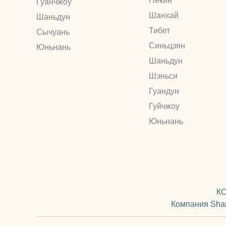
Пекин
Гуанчжоу
туристи
Шанхай
Шаньдун
Тибет
Сычуань
Синьцзян
Юньнань
Шаньдун
Шэньси
Гуандун
Гуйчжоу
Юньнань
КО
Компания Shand