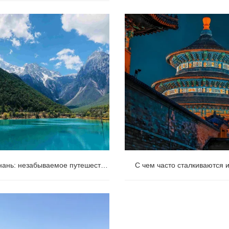
к, Шаньдун — это круто! Мой
зятый обзор западного
твенника.
Юньнань: незабываемое путешествие по этническим культурам
ань: незабываемое
С чем часто сталкиваются
твие по этническим культурам
иностранные туристы в Китае 