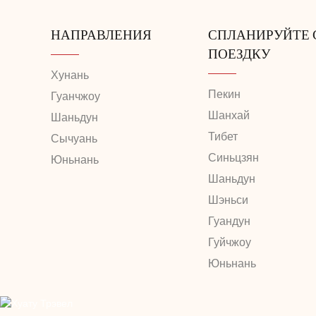
НАПРАВЛЕНИЯ
СПЛАНИРУЙТЕ
ПОЕЗДКУ
Хунань
Пекин
Гуанчжоу
Шанхай
Шаньдун
Тибет
Сычуань
Синьцзян
Юньнань
Шаньдун
Шэньси
Гуандун
Гуйчжоу
Юньнань