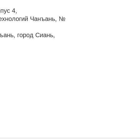
пус 4,
ехнологий Чанъань, №
ъань, город Сиань,