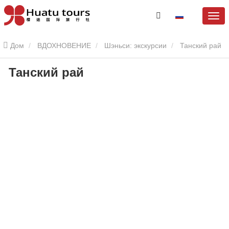
Дом
ВДОХНОВЕНИЕ
Шэньси: экскурсии
Танский рай
Танский рай
Танский рай