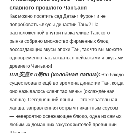
славного прошлого Чанъаня
Как можно посетить сад Датанг Фуронг и не
попробовать «вкусы династии Тан»? На
расположенной внутри парка улице Танского
рынка собрано множество фирменных блюд,
воссоздающих вкусы эпохи Тан, так что вы можете
одновременно наслаждаться пейзажами и вкусами
древнего Чанъаня!
ША安息л и昂пи (холодная лапша):
Это блюдо
существовало ещё во времена династии Тан, когда
оно называлось «ленг тао мянь» (охлаждённая
лапша). Сегодняшний лянпи — это жевательная
лапша, заправленная острым пикантным соусом
— невероятно освежающее блюдо, одна из самых
любимых домашних закусок жителей провинции
Шэньси!