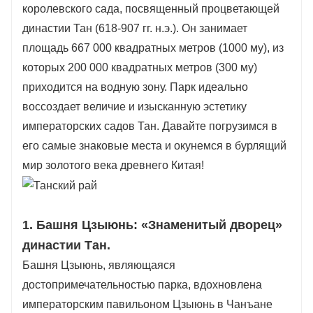
королевского сада, посвященный процветающей
музыкально-танцевальное шоу
династии Тан (618-907 гг. н.э.). Он занимает
«Возвращение в эпоху Тан» и прогулки по
площадь 667 000 квадратных метров (1000 му), из
озеру на лодках в стиле династии Тан.
которых 200 000 квадратных метров (300 му)
Развлекитесь: посетите фестивали династии
приходится на водную зону. Парк идеально
Тан (Праздник фонарей, Праздник середины
воссоздает величие и изысканную эстетику
осени), наденьте ханьфу для фотографий и
императорских садов Тан. Давайте погрузимся в
посмотрите ночные шоу водяных огней.
его самые знаковые места и окунемся в бурлящий
Ваше идеальное путешествие в Сиань
мир золотого века древнего Китая!
начинается здесь – создайте свой
индивидуальный тур прямо сейчас!
1. Башня Цзыюнь: «Знаменитый дворец»
династии Тан.
Башня Цзыюнь, являющаяся
достопримечательностью парка, вдохновлена ​​
императорским павильоном Цзыюнь в Чанъане