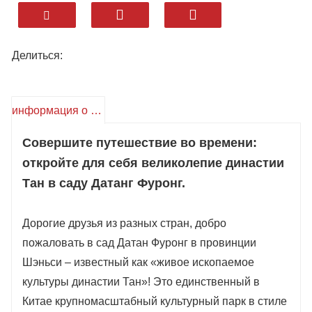
дегустацией местной кухни и
захватывающими развлечениями.
Отдыхайте с комфортом: расположенные
Делиться:
неподалеку отели 4+ звезд (5 минут езды) –
декор в стиле династии Тан, круглосуточное
обслуживание на английском языке и
информация о продукте
уютные кровати после дня, проведенного за
Совершите путешествие во времени:
осмотром достопримечательностей.
откройте для себя великолепие династии
Попробуйте блюда провинции Шэньси:
Тан в саду Датанг Фуронг.
отведайте ругамо («китайский гамбургер»),
янжу паомо (суп из баранины) и
Дорогие друзья из разных стран, добро
императорские десерты Тан на
пожаловать в сад Датан Фуронг в провинции
расположенном на территории отеля рынке
Шэньси – известный как «живое ископаемое
Тан. Есть халяльные блюда.
культуры династии Тан»! Это единственный в
Основные достопримечательности зоны 5A:
Китае крупномасштабный культурный парк в стиле
величественная архитектура башни Цзыюнь,